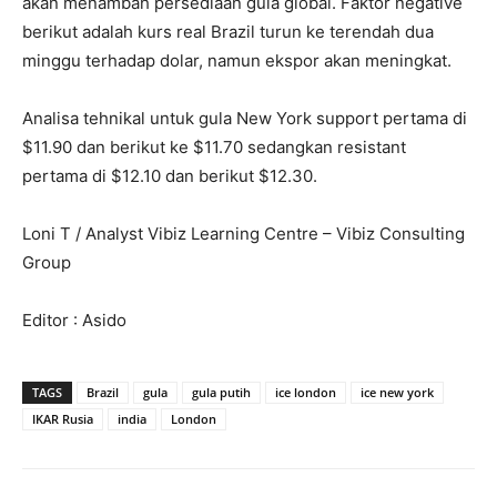
akan menambah persediaan gula global. Faktor negative
berikut adalah kurs real Brazil turun ke terendah dua
minggu terhadap dolar, namun ekspor akan meningkat.
Analisa tehnikal untuk gula New York support pertama di
$11.90 dan berikut ke $11.70 sedangkan resistant
pertama di $12.10 dan berikut $12.30.
Loni T / Analyst Vibiz Learning Centre – Vibiz Consulting
Group
Editor : Asido
TAGS
Brazil
gula
gula putih
ice london
ice new york
IKAR Rusia
india
London