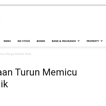
INDEX
IDX STOCK
BONDS
BANK & INSURANCE
PROPERTY
icu Harga Kedelai Naik
aan Turun Memicu
ik