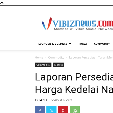
Vibiznews.com
ECONOMY & BUSINESS
FOREX
COMMODITY
Home
Commodity
Laporan Persediaan Turun Mem
Commodity
Market
Laporan Persedi
Harga Kedelai Na
By
Loni T
-
October 1, 2019