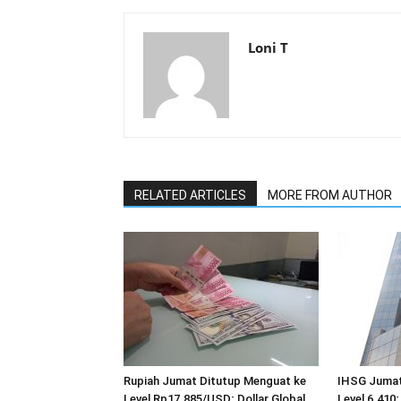
Loni T
RELATED ARTICLES
MORE FROM AUTHOR
Rupiah Jumat Ditutup Menguat ke
IHSG Jumat
Level Rp17.885/USD; Dollar Global
Level 6.410;