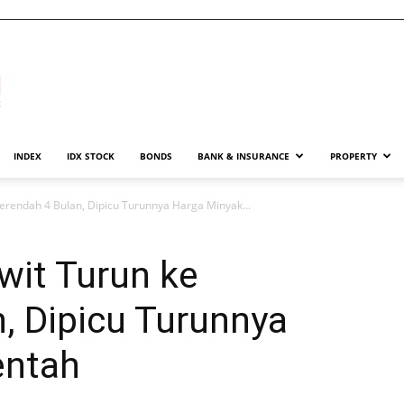
INDEX
IDX STOCK
BONDS
BANK & INSURANCE
PROPERTY
erendah 4 Bulan, Dipicu Turunnya Harga Minyak...
wit Turun ke
, Dipicu Turunnya
entah