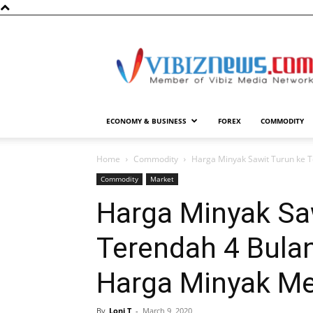
Vibiznews.com
ECONOMY & BUSINESS
FOREX
COMMODITY
Home
Commodity
Harga Minyak Sawit Turun ke T
Commodity
Market
Harga Minyak Sa
Terendah 4 Bulan
Harga Minyak M
By
Loni T
-
March 9, 2020