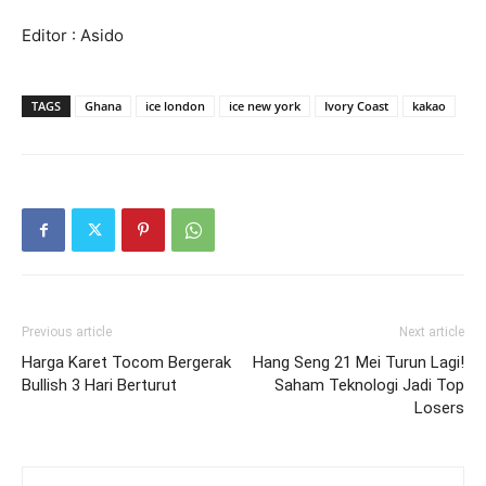
Editor : Asido
TAGS
Ghana
ice london
ice new york
Ivory Coast
kakao
Previous article
Next article
Harga Karet Tocom Bergerak
Hang Seng 21 Mei Turun Lagi!
Bullish 3 Hari Berturut
Saham Teknologi Jadi Top
Losers