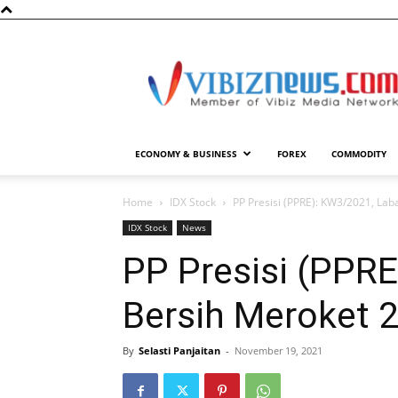
Vibiznews.com
ECONOMY & BUSINESS
FOREX
COMMODITY
Home
IDX Stock
PP Presisi (PPRE): KW3/2021, Lab
IDX Stock
News
PP Presisi (PPR
Bersih Meroket 
By
Selasti Panjaitan
-
November 19, 2021