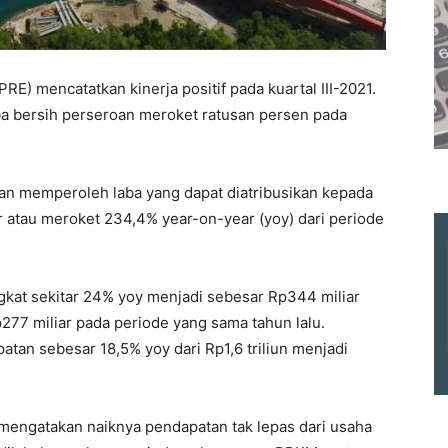
RE) mencatatkan kinerja positif pada kuartal III-2021.
 bersih perseroan meroket ratusan persen pada
an memperoleh laba yang dapat diatribusikan kepada
ar atau meroket 234,4% year-on-year (yoy) dari periode
gkat sekitar 24% yoy menjadi sebesar Rp344 miliar
277 miliar pada periode yang sama tahun lalu.
atan sebesar 18,5% yoy dari Rp1,6 triliun menjadi
 mengatakan naiknya pendapatan tak lepas dari usaha