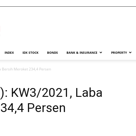
INDEX
IDX STOCK
BONDS
BANK & INSURANCE
PROPERTY
a Bersih Meroket 234,4 Persen
E): KW3/2021, Laba
234,4 Persen