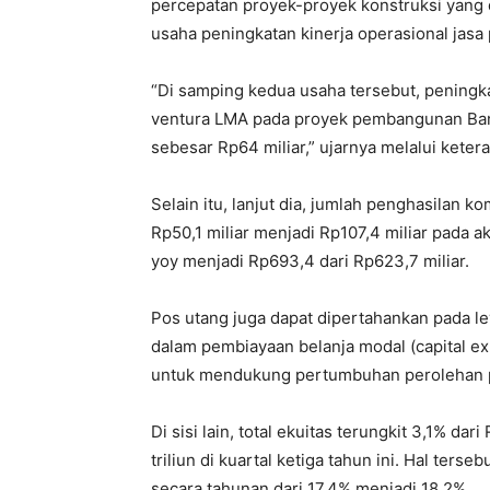
percepatan proyek-proyek konstruksi yang
usaha peningkatan kinerja operasional jasa
“Di samping kedua usaha tersebut, peningka
ventura LMA pada proyek pembangunan Ban
sebesar Rp64 miliar,” ujarnya melalui kete
Selain itu, lanjut dia, jumlah penghasilan 
Rp50,1 miliar menjadi Rp107,4 miliar pada 
yoy menjadi Rp693,4 dari Rp623,7 miliar.
Pos utang juga dapat dipertahankan pada le
dalam pembiayaan belanja modal (capital ex
untuk mendukung pertumbuhan perolehan p
Di sisi lain, total ekuitas terungkit 3,1% d
triliun di kuartal ketiga tahun ini. Hal terse
secara tahunan dari 17,4% menjadi 18,2%.