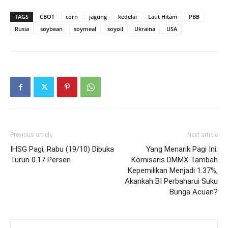
TAGS
CBOT
corn
jagung
kedelai
Laut Hitam
PBB
Rusia
soybean
soymeal
soyoil
Ukraina
USA
Previous article
Next article
IHSG Pagi, Rabu (19/10) Dibuka
Yang Menarik Pagi Ini:
Turun 0.17 Persen
Komisaris DMMX Tambah
Kepemilikan Menjadi 1.37%,
Akankah BI Perbaharui Suku
Bunga Acuan?