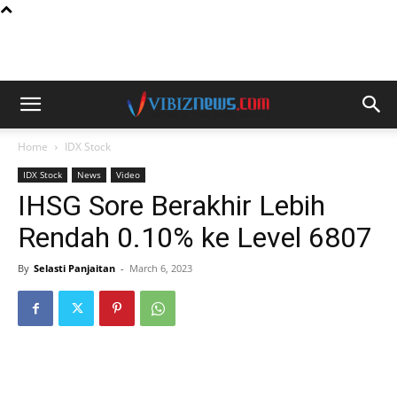
Home
IDX Stock
IDX Stock
News
Video
IHSG Sore Berakhir Lebih
Rendah 0.10% ke Level 6807
By
Selasti Panjaitan
-
March 6, 2023