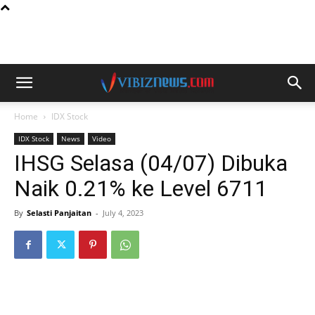
Home
IDX Stock
IDX Stock
News
Video
IHSG Selasa (04/07) Dibuka
Naik 0.21% ke Level 6711
By
Selasti Panjaitan
-
July 4, 2023