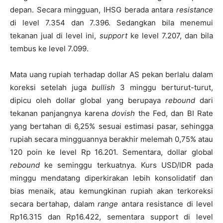
depan. Secara mingguan, IHSG berada antara
resistance
di level 7.354 dan 7.396. Sedangkan bila menemui
tekanan jual di level ini,
support
ke level 7.207, dan bila
tembus ke level 7.099.
Mata uang rupiah terhadap dollar AS pekan berlalu dalam
koreksi setelah juga
bullish
3 minggu berturut-turut,
dipicu oleh dollar global yang berupaya
rebound
dari
tekanan panjangnya karena
dovish
the Fed, dan BI Rate
yang bertahan di 6,25% sesuai estimasi pasar, sehingga
rupiah secara mingguannya berakhir melemah 0,75% atau
120 poin ke level Rp 16.201. Sementara, dollar global
rebound
ke seminggu terkuatnya. Kurs USD/IDR pada
minggu mendatang diperkirakan lebih konsolidatif dan
bias menaik, atau kemungkinan rupiah akan terkoreksi
secara bertahap, dalam
range
antara resistance di level
Rp16.315 dan Rp16.422, sementara support di level