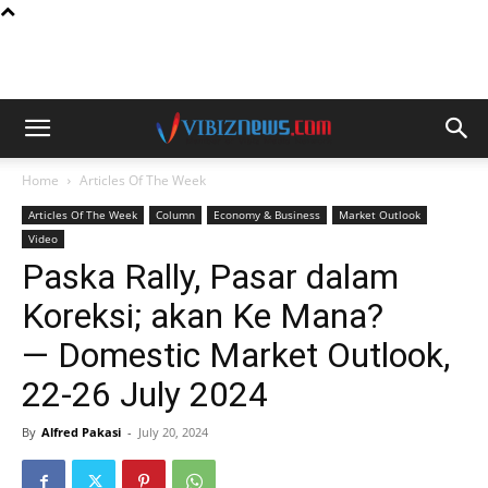
Home
Articles Of The Week
Articles Of The Week
Column
Economy & Business
Market Outlook
Video
Paska Rally, Pasar dalam
Koreksi; akan Ke Mana?
— Domestic Market Outlook,
22-26 July 2024
By
Alfred Pakasi
-
July 20, 2024