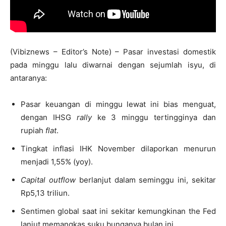
(Vibiznews – Editor’s Note) – Pasar investasi domestik
pada minggu lalu diwarnai dengan sejumlah isyu, di
antaranya:
Pasar keuangan di minggu lewat ini bias menguat,
dengan IHSG
rally
ke 3 minggu tertingginya dan
rupiah
flat
.
Tingkat inflasi IHK November dilaporkan menurun
menjadi 1,55% (yoy).
Capital outflow
berlanjut dalam seminggu ini, sekitar
Rp5,13 triliun.
Sentimen global saat ini sekitar kemungkinan the Fed
lanjut memangkas suku bunganya bulan ini.