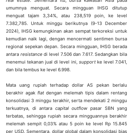
real estate
. Sementara itu, bursa kawasan Asia pada
umumnya menguat. Secara mingguan IHSG ditutup
menguat tajam 3,34%, atau 238,519 poin, ke level
7.382,785. Untuk minggu berikutnya (9-13 December
2024), IHSG kemungkinan akan sempat terkoreksi untuk
kemudian naik lagi, dengan mencermati sentimen bursa
regional sepekan depan. Secara mingguan, IHSG berada
antara
resistance
di level 7.506 dan 7.617. Sedangkan bila
menemui tekanan jual di level ini,
support
ke level 7.041,
dan bila tembus ke level 6.998.
Mata uang rupiah terhadap dollar AS pekan berlalu
berakhir agak
flat
dengan melemah tipis dalam rentang
konsolidasi 3 minggu terakhir, serta mendekati 2 minggu
terkuatnya, di antara
capital outflow
pasar SBN yang
terbatas, sehingga rupiah secara mingguannya berakhir
melemah sempit 0,03% atau 5 poin ke level Rp 15.845
per USD. Sementara, dollar global dalam konsolidasi bias