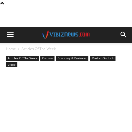
Home
Articles Of The Week
Articles Of The Week
Column
Economy & Business
Market Outlook
Video