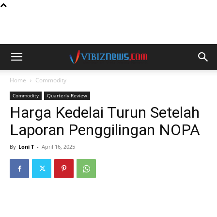
Home
Commodity
Commodity
Quarterly Review
Harga Kedelai Turun Setelah
Laporan Penggilingan NOPA
By
Loni T
-
April 16, 2025