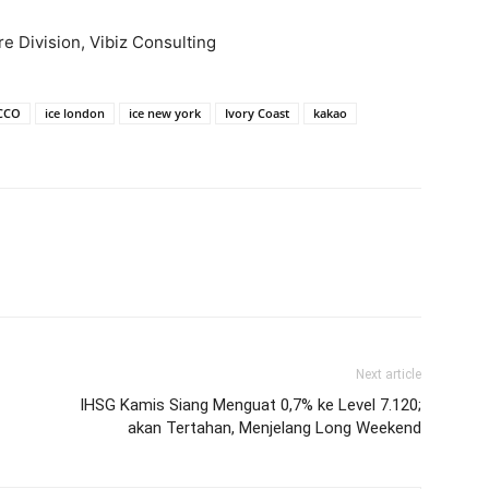
re Division, Vibiz Consulting
CCO
ice london
ice new york
Ivory Coast
kakao
Next article
IHSG Kamis Siang Menguat 0,7% ke Level 7.120;
akan Tertahan, Menjelang Long Weekend