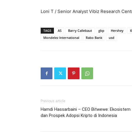
Loni T / Senior Analyst Vibiz Research Cent
TAGS
AS
Barry Callebaut
gbp
Hershey
I
Mondelez International
Rabo Bank
usd
Previous article
Hamdi Hassarbaini – CEO Bitwewe: Ekosistem
dan Prospek Adopsi Kripto di Indonesia