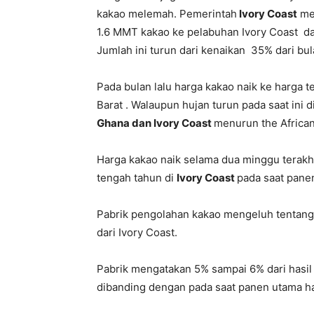
kakao melemah.
Pemerintah
Ivory Coast
mel
1.6 MMT kakao ke pelabuhan Ivory Coast dar
Jumlah ini turun dari kenaikan 35% dari b
Pada bulan lalu harga kakao naik ke harga t
Barat . Walaupun hujan turun pada saat ini 
Ghana dan Ivory Coast
menurun the African
Harga kakao naik selama dua minggu terakhi
tengah tahun di
Ivory Coast
pada saat pane
Pabrik pengolahan kakao mengeluh tentang k
dari Ivory Coast.
Pabrik mengatakan 5% sampai 6% dari hasil 
dibanding dengan pada saat panen utama h