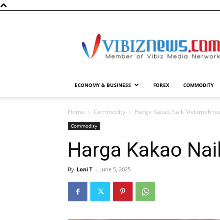
Vibiznews.com
ECONOMY & BUSINESS
FOREX
COMMODITY
Home
Commodity
Harga Kakao Naik Melemahnya
Commodity
Harga Kakao Nai
By
Loni T
-
June 5, 2025