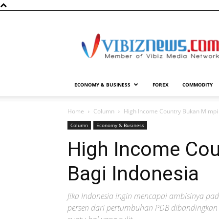
Vibiznews.com
ECONOMY & BUSINESS
FOREX
COMMODITY
Home
Column
High Income Country Bukan Mimpi 
Column
Economy & Business
High Income Cou
Bagi Indonesia
Jika Indonesia ingin mencapai ambisinya pa
persen dari pertumbuhan PDB dibandingkan 