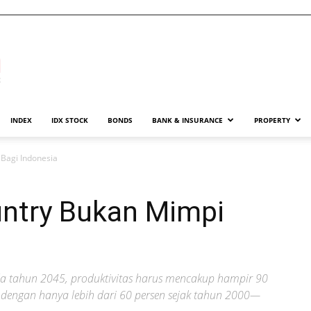
INDEX
IDX STOCK
BONDS
BANK & INSURANCE
PROPERTY
Bagi Indonesia
ntry Bukan Mimpi
da tahun 2045, produktivitas harus mencakup hampir 90
dengan hanya lebih dari 60 persen sejak tahun 2000—