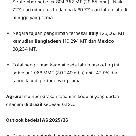
September sebesar 804,352 MT (29.55 mbu) . Naik
72% dari minggu lalu dan naik 69.7% dari tahun lalu di
minggu yang sama
Negara tujuan pengiriman terbesar
Italy
125,063 MT
kemudian
Bangladesh
110,294 MT dan
Mexico
88,234 MT.
Total pengiriman kedelai pada tahun marketing ini
sebesar 1.068 MMT (39.249 mbu) naik 42.9% dari
tahun lalu di periode yang sama.
Agrural
memperkirakan tanaman kedelai yang sudah
ditanam di
Brazil
sebesar 0.12%.
Outlook kedelai AS 2025/26
Produksi meningkat, penggilingan naik, ekspor turun