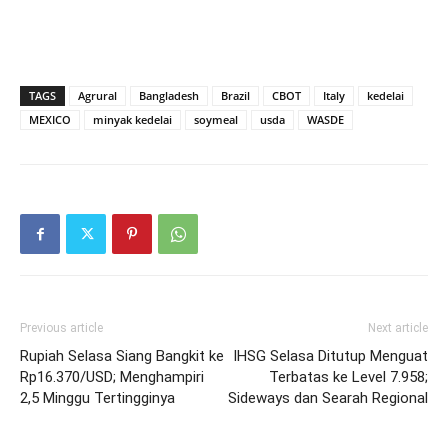
TAGS
Agrural
Bangladesh
Brazil
CBOT
Italy
kedelai
MEXICO
minyak kedelai
soymeal
usda
WASDE
Previous article
Next article
Rupiah Selasa Siang Bangkit ke
IHSG Selasa Ditutup Menguat
Rp16.370/USD; Menghampiri
Terbatas ke Level 7.958;
2,5 Minggu Tertingginya
Sideways dan Searah Regional