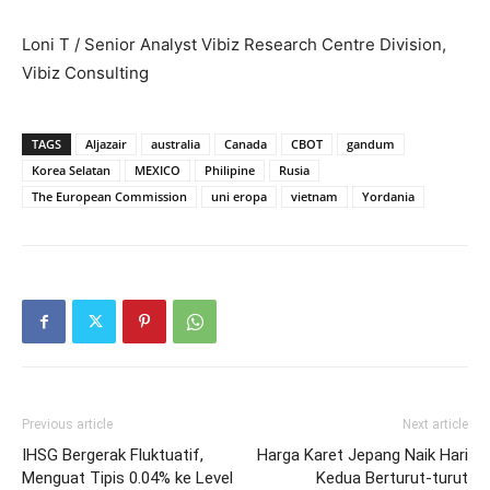
Loni T / Senior Analyst Vibiz Research Centre Division,
Vibiz Consulting
TAGS
Aljazair
australia
Canada
CBOT
gandum
Korea Selatan
MEXICO
Philipine
Rusia
The European Commission
uni eropa
vietnam
Yordania
Previous article
Next article
IHSG Bergerak Fluktuatif,
Harga Karet Jepang Naik Hari
Menguat Tipis 0.04% ke Level
Kedua Berturut-turut