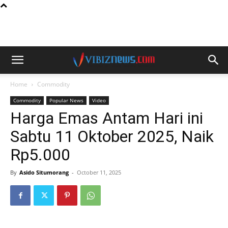
Home
Commodity
Commodity
Popular News
Video
Harga Emas Antam Hari ini
Sabtu 11 Oktober 2025, Naik
Rp5.000
By
Asido Situmorang
-
October 11, 2025