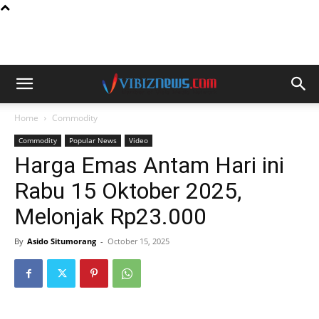
Home
Commodity
Commodity
Popular News
Video
Harga Emas Antam Hari ini
Rabu 15 Oktober 2025,
Melonjak Rp23.000
By
Asido Situmorang
-
October 15, 2025