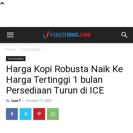
Home
Commodity
Commodity
Harga Kopi Robusta Naik Ke
Harga Tertinggi 1 bulan
Persediaan Turun di ICE
By
Loni T
-
October 17, 2025