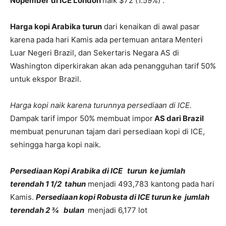
Nopember
di ICE London
naik $72 (1.59%) .
Harga kopi Arabika turun
dari kenaikan di awal pasar
karena pada hari Kamis ada pertemuan antara Menteri
Luar Negeri Brazil, dan Sekertaris Negara AS di
Washington diperkirakan akan ada penangguhan tarif 50%
untuk ekspor Brazil.
Harga kopi naik karena turunnya persediaan di ICE.
Dampak tarif impor 50% membuat impor
AS dari Brazil
membuat penurunan tajam dari persediaan kopi di ICE,
sehingga harga kopi naik.
Persediaan Kopi Arabika di ICE
turun ke jumlah
terendah 1 1/2 tahun
menjadi 493,783 kantong pada hari
Kamis.
Persediaan kopi Robusta di ICE turun
ke jumlah
terendah 2 ¾ bulan
menjadi 6,177 lot