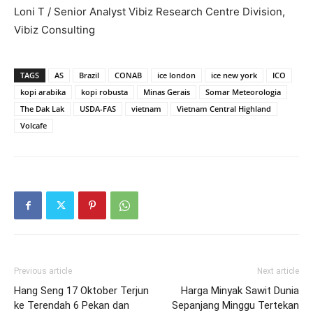
Loni T / Senior Analyst Vibiz Research Centre Division,
Vibiz Consulting
TAGS
AS
Brazil
CONAB
ice london
ice new york
ICO
kopi arabika
kopi robusta
Minas Gerais
Somar Meteorologia
The Dak Lak
USDA-FAS
vietnam
Vietnam Central Highland
Volcafe
Previous article
Next article
Hang Seng 17 Oktober Terjun
Harga Minyak Sawit Dunia
ke Terendah 6 Pekan dan
Sepanjang Minggu Tertekan