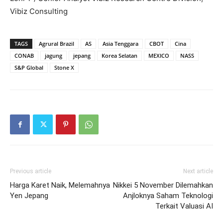
Vibiz Consulting
TAGS
Agrural Brazil
AS
Asia Tenggara
CBOT
Cina
CONAB
jagung
jepang
Korea Selatan
MEXICO
NASS
S&P Global
Stone X
Previous article
Next article
Harga Karet Naik, Melemahnya
Nikkei 5 November Dilemahkan
Yen Jepang
Anjloknya Saham Teknologi
Terkait Valuasi AI