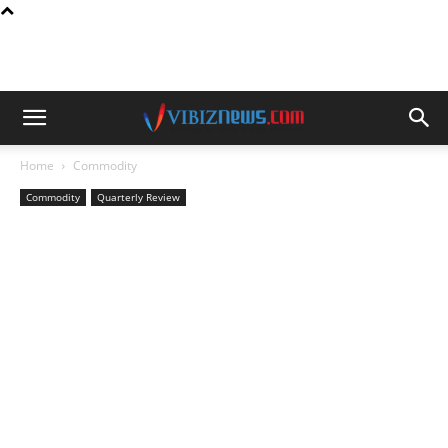
Home
Commodity
Commodity
Quarterly Review