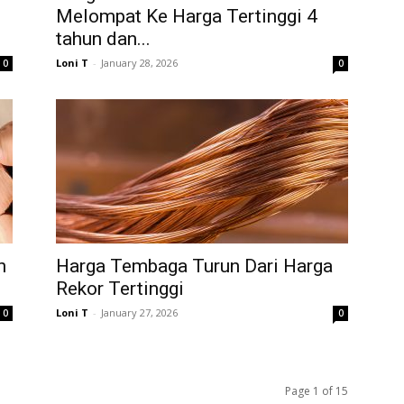
Melompat Ke Harga Tertinggi 4
tahun dan...
Loni T
-
January 28, 2026
0
0
n
Harga Tembaga Turun Dari Harga
Rekor Tertinggi
Loni T
-
January 27, 2026
0
0
Page 1 of 15