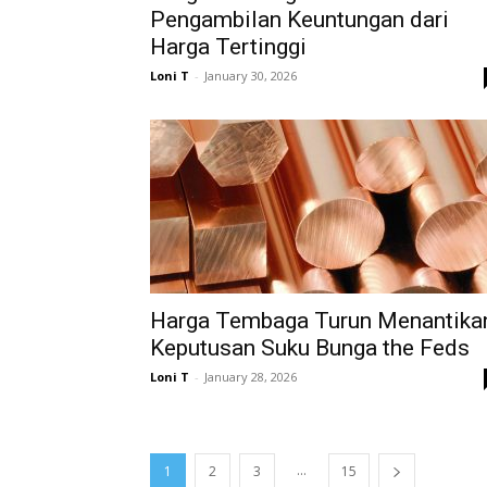
Pengambilan Keuntungan dari
Harga Tertinggi
Loni T
-
January 30, 2026
Harga Tembaga Turun Menantika
Keputusan Suku Bunga the Feds
Loni T
-
January 28, 2026
...
1
2
3
15