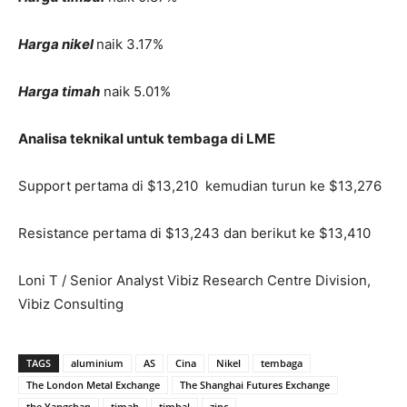
Harga nikel
naik 3.17%
Harga timah
naik 5.01%
Analisa teknikal untuk tembaga di LME
Support pertama di $13,210 kemudian turun ke $13,276
Resistance pertama di $13,243 dan berikut ke $13,410
Loni T / Senior Analyst Vibiz Research Centre Division,
Vibiz Consulting
TAGS
aluminium
AS
Cina
Nikel
tembaga
The London Metal Exchange
The Shanghai Futures Exchange
the Yangshan
timah
timbal
zinc