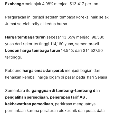
Exchange
melonjak 4.08% menjadi $13,417 per ton.
Pergerakan ini terjadi setelah tembaga koreksi naik sejak
Jumat setelah rally di kedua bursa
Harga tembaga turun
sebesar 13.65% menjadi 98,580
yuan dari rekor tertinggi 114,160 yuan, sementara
di
London
harga tembaga turun
14.54% dari $14,527.50
tertinggi.
Rebound
harga emas dan perak
menjadi bagian dari
kenaikan kembali harga logam di pasar pada hari Selasa
Sementara itu
gangguan di tambang-tambang d
an
pengalihan persediaan,
penerapan tarif AS
,
kekhawatiran persediaan
, perkiraan menguatnya
permintaan karena peraturan elektronik dan pusat data