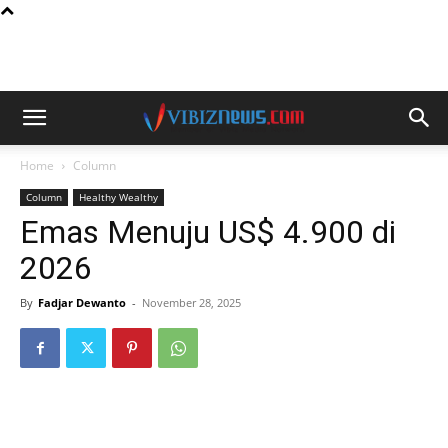
Home
Column
Column
Healthy Wealthy
Emas Menuju US$ 4.900 di
2026
By
Fadjar Dewanto
-
November 28, 2025