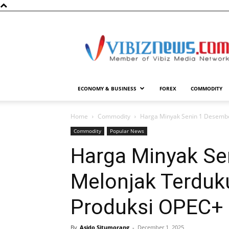
Vibiznews.com
ECONOMY & BUSINESS
FOREX
COMMODITY
Home
Commodity
Harga Minyak Senin 1 Desemb
Commodity
Popular News
Harga Minyak Se
Melonjak Terdu
Produksi OPEC+
By
Asido Situmorang
-
December 1, 2025