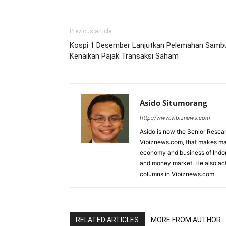
Previous article
Kospi 1 Desember Lanjutkan Pelemahan Samb
Kenaikan Pajak Transaksi Saham
Asido Situmorang
http://www.vibiznews.com
Asido is now the Senior Resear
Vibiznews.com, that makes mar
economy and business of Indone
and money market. He also acti
columns in Vibiznews.com.
RELATED ARTICLES
MORE FROM AUTHOR