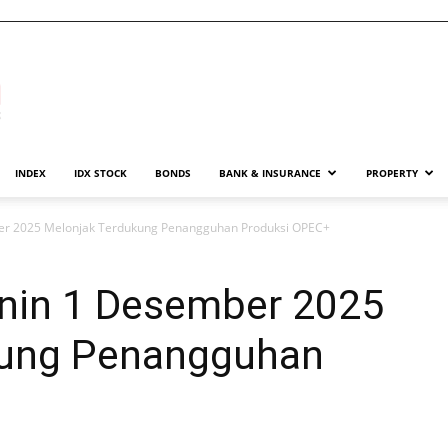
INDEX
IDX STOCK
BONDS
BANK & INSURANCE
PROPERTY
er 2025 Melonjak Terdukung Penangguhan Produksi OPEC+
nin 1 Desember 2025
kung Penangguhan