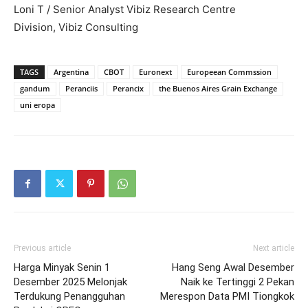
Loni T / Senior Analyst Vibiz Research Centre
Division, Vibiz Consulting
TAGS
Argentina
CBOT
Euronext
Europeean Commssion
gandum
Peranciis
Perancix
the Buenos Aires Grain Exchange
uni eropa
Previous article
Next article
Harga Minyak Senin 1
Hang Seng Awal Desember
Desember 2025 Melonjak
Naik ke Tertinggi 2 Pekan
Terdukung Penangguhan
Merespon Data PMI Tiongkok