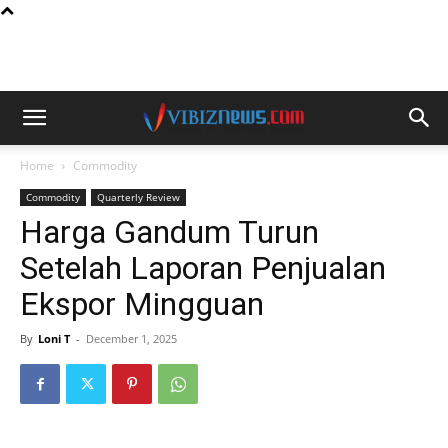
Home
Commodity
Commodity
Quarterly Review
Harga Gandum Turun
Setelah Laporan Penjualan
Ekspor Mingguan
By
Loni T
-
December 1, 2025