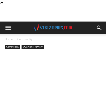
Home
Commodity
Commodity
Quarterly Review