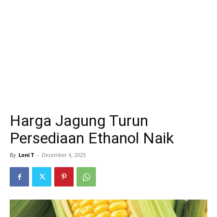
Harga Jagung Turun
Persediaan Ethanol Naik
By
Loni T
-
December 4, 2025