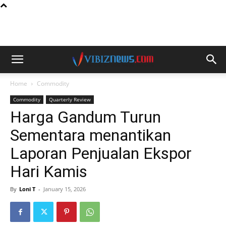
Home
Commodity
Commodity
Quarterly Review
Harga Gandum Turun
Sementara menantikan
Laporan Penjualan Ekspor
Hari Kamis
By
Loni T
-
January 15, 2026