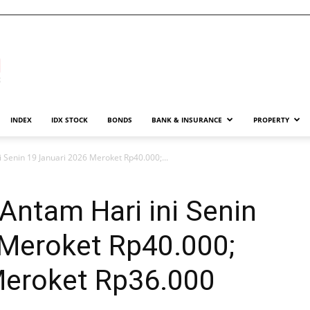
INDEX
IDX STOCK
BONDS
BANK & INSURANCE
PROPERTY
 Senin 19 Januari 2026 Meroket Rp40.000;...
Antam Hari ini Senin
 Meroket Rp40.000;
Meroket Rp36.000