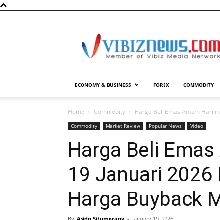
Vibiznews.com
ECONOMY & BUSINESS
FOREX
COMMODITY
Home
Commodity
Harga Beli Emas Antam Hari ini
Commodity
Market Review
Popular News
Video
Harga Beli Emas 
19 Januari 2026
Harga Buyback 
By
Asido Situmorang
-
January 19, 2026