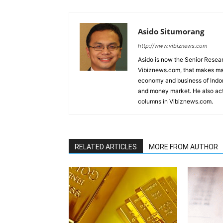
Asido Situmorang
http://www.vibiznews.com
Asido is now the Senior Resear
Vibiznews.com, that makes mar
economy and business of Indone
and money market. He also acti
columns in Vibiznews.com.
RELATED ARTICLES
MORE FROM AUTHOR