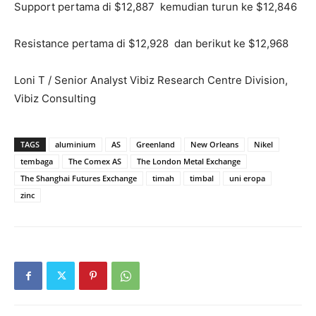
Support pertama di $12,887 kemudian turun ke $12,846
Resistance pertama di $12,928 dan berikut ke $12,968
Loni T / Senior Analyst Vibiz Research Centre Division,
Vibiz Consulting
TAGS
aluminium
AS
Greenland
New Orleans
Nikel
tembaga
The Comex AS
The London Metal Exchange
The Shanghai Futures Exchange
timah
timbal
uni eropa
zinc