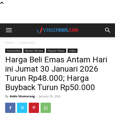
Home
Commodity
Commodity
Market Review
Popular News
Video
Harga Beli Emas Antam Hari
ini Jumat 30 Januari 2026
Turun Rp48.000; Harga
Buyback Turun Rp50.000
By
Asido Situmorang
-
January 30, 2026