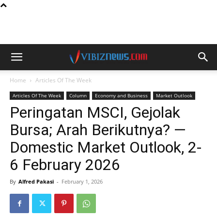
Home
Articles Of The Week
Articles Of The Week
Column
Economy and Business
Market Outlook
Peringatan MSCI, Gejolak
Bursa; Arah Berikutnya? —
Domestic Market Outlook, 2-
6 February 2026
By
Alfred Pakasi
-
February 1, 2026