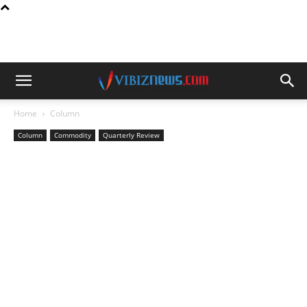
Home
Column
Column
Commodity
Quarterly Review