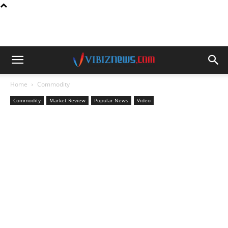
Home
Commodity
Commodity
Market Review
Popular News
Video