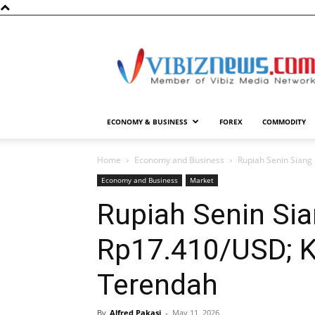
Vibiznews.com
ECONOMY & BUSINESS
FOREX
COMMODITY
Home
Economy and Business
Rupiah Senin Siang
Economy and Business
Market
Rupiah Senin Si
Rp17.410/USD; K
Terendah
By
Alfred Pakasi
-
May 11, 2026