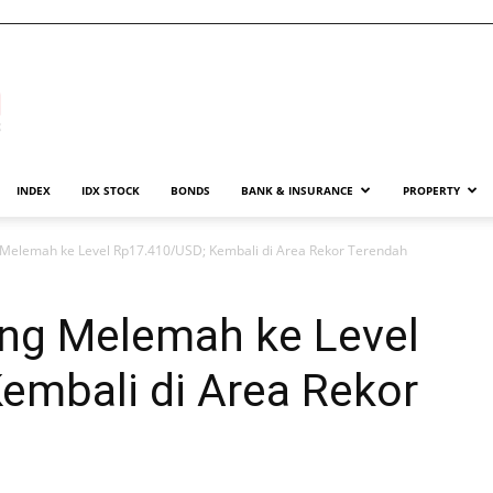
INDEX
IDX STOCK
BONDS
BANK & INSURANCE
PROPERTY
 Melemah ke Level Rp17.410/USD; Kembali di Area Rekor Terendah
ang Melemah ke Level
embali di Area Rekor