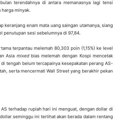
 bulan terendahnya di antara memanasnya lagi tensi
a harga minyak.
dap keranjang enam mata uang saingan utamanya, siang
vel penutupan sesi sebelumnya di 97,84.
ertama terpantau melemah 80,303 poin (1,15%) ke level
an Asia
mixed
bias melemah dengan Kospi mencetak
if di tengah belum tercapainya kesepakatan perang AS-
tah, serta mencermati Wall Street yang berakhir pekan
 AS terhadap rupiah hari ini menguat, dengan dollar di
dollar seminggu ini terlihat akan berada dalam rentang