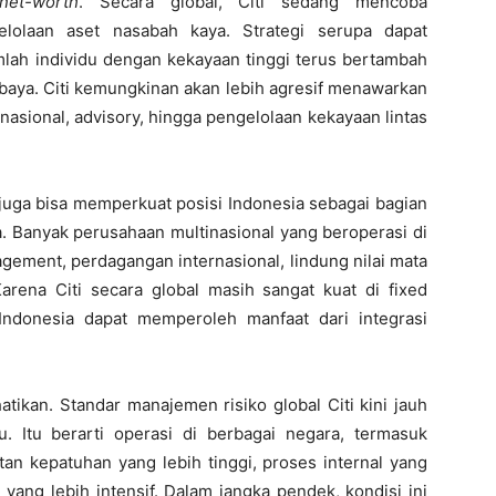
-net-worth
. Secara global, Citi sedang mencoba
gelolaan aset nasabah kaya. Strategi serupa dapat
umlah individu dengan kekayaan tinggi terus bertambah
baya
. Citi kemungkinan akan lebih agresif menawarkan
rnasional, advisory, hingga pengelolaan kekayaan lintas
ti juga bisa memperkuat posisi Indonesia sebagai bagian
ka. Banyak perusahaan multinasional yang beroperasi di
ement, perdagangan internasional, lindung nilai mata
arena Citi secara global masih sangat kuat di fixed
 Indonesia dapat memperoleh manfaat dari integrasi
tikan. Standar manajemen risiko global Citi kini jauh
u. Itu berarti operasi di berbagai negara, termasuk
an kepatuhan yang lebih tinggi, proses internal yang
yang lebih intensif. Dalam jangka pendek, kondisi ini