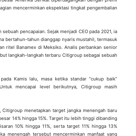
sebagian mencerminkan ekspektasi tingkat pengembalian
an sebuah pencapaian. Sejak menjadi CEO pada 2021, ia
ma bertahun-tahun dianggap nyaris mustahil, termasuk
an ritel Banamex di Meksiko. Analis perbankan senior
but langkah-langkah terbaru Citigroup sebagai sebuah
pada Kamis lalu, masa ketika standar “cukup baik”
Untuk mencapai level berikutnya, Citigroup masih
, Citigroup menetapkan target jangka menengah baru
esar 14% hingga 15%. Target itu lebih tinggi dibanding
isaran 10% hingga 11%, serta target 11% hingga 13%
ngka menengah tersebut mencerminkan manfaat yang