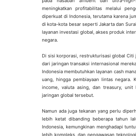
pada nasabah affluent dan
ultra-high
meningkatkan profitabilitas melalui pen
diperkuat di Indonesia, terutama karena j
di kota-kota besar seperti
Jakarta
dan
Sura
layanan investasi global, akses produk inte
negara.
Di sisi korporasi, restrukturisasi global Ci
dari jaringan transaksi internasional mere
Indonesia membutuhkan layanan cash manag
uang, hingga pembiayaan lintas negara. K
income, valuta asing, dan treasury, unit
jaringan global tersebut.
Namun ada juga tekanan yang perlu diperha
lebih ketat dibanding beberapa tahun lal
Indonesia, kemungkinan menghadapi tuntut
lebih kompleks, dan pengawasan teknologi 