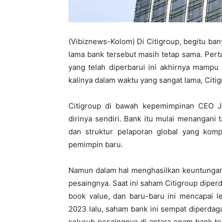
(Vibiznews-Kolom) Di
Citigroup
, begitu ba
lama bank tersebut masih tetap sama. Pert
yang telah diperbarui ini akhirnya mampu
kalinya dalam waktu yang sangat lama, Citigr
Citigroup di bawah kepemimpinan CEO
J
dirinya sendiri. Bank itu mulai menangani
dan struktur pelaporan global yang komp
pemimpin baru.
Namun dalam hal menghasilkan keuntungan,
pesaingnya. Saat ini saham Citigroup dipe
book value, dan baru-baru ini mencapai l
2023 lalu, saham bank ini sempat diperdag
seluruh pesaingnya di antara enam bank t