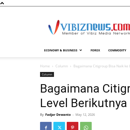
Vibiznews.com
ECONOMY & BUSINESS
FOREX
COMMODITY
Home
Column
Bagaimana Citigroup Bisa Naik ke 
Column
Bagaimana Citigr
Level Berikutnya
By
Fadjar Dewanto
-
May 12, 2026