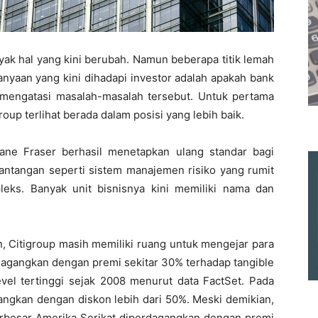
nyak hal yang kini berubah. Namun beberapa titik lemah
anyaan yang kini dihadapi investor adalah apakah bank
 mengatasi masalah-masalah tersebut. Untuk pertama
oup terlihat berada dalam posisi yang lebih baik.
ane Fraser
berhasil menetapkan ulang standar bagi
 tantangan seperti sistem manajemen risiko yang rumit
leks. Banyak unit bisnisnya kini memiliki nama dan
 Citigroup masih memiliki ruang untuk mengejar para
rdagangkan dengan premi sekitar 30% terhadap tangible
evel tertinggi sejak 2008 menurut data FactSet. Pada
angkan dengan diskon lebih dari 50%. Meski demikian,
erbesar Amerika Serikat diperdagangkan dengan premi