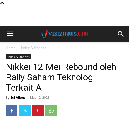
Home
Index & Options
Index & Options
Nikkei 12 Mei Rebound oleh
Rally Saham Teknologi
Terkait AI
By
Jul Allens
-
May 12, 2026