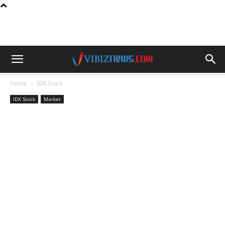
Home
IDX Stock
IDX Stock
Market