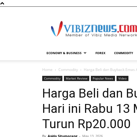
Vibiznews.com
ECONOMY & BUSINESS
FOREX
COMMODITY
Home
Commodity
Harga Beli dan Buyback Emas An
Commodity
Market Review
Popular News
Video
Harga Beli dan 
Hari ini Rabu 13
Turun Rp20.000
By
Asido Situmorang
-
May 13, 2026