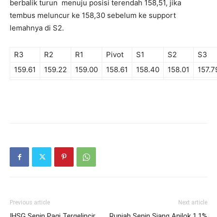
berbalik turun menuju posisi terendah 158,51, jika
tembus meluncur ke 158,30 sebelum ke support
lemahnya di S2.
R3
R2
R1
Pivot
S1
S2
S3
159.61
159.22
159.00
158.61
158.40
158.01
157.7
Previous article
Next article
IHSG Senin Pagi Tergelincir
Rupiah Senin Siang Anjlok 1,1%