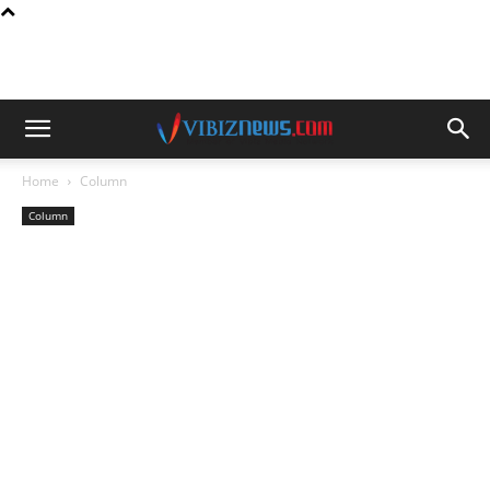
Home
Column
Column