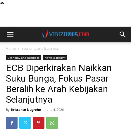
Home
Economy and Business
Economy and Business
News & Insight
ECB Diperkirakan Naikkan
Suku Bunga, Fokus Pasar
Beralih ke Arah Kebijakan
Selanjutnya
By
Kristanto Nugroho
-
June 4, 2026