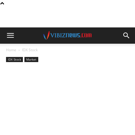
Home
IDX Stock
IDX Stock
Market