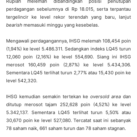
Rupiah melemah dibandingkan posisi penutupan
perdagangan sebelumnya di Rp 18.015, serta terpantau
tergelincir ke level rekor terendah yang baru, lanjut
bearish
memasuki minggu yang kesebelas.
Mengawali perdagangannya, IHSG melemah 108,454 poin
(1,94%) ke level 5.486.311. Sedangkan indeks LQ45 turun
12,060 poin (2,16%) ke level 554,690. Siang ini IHSG
merosot 160,459 poin (2,87%) ke level 5.434,306.
Sementara LQ45 terlihat turun 2,77% atau 15,430 poin ke
level 542,320.
IHSG kemudian semakin tertekan ke
oversold area
dan
ditutup merosot tajam 252,628 poin (4,52%) ke level
5.342,137. Sementara LQ45 terlihat turun 5,50% atau
30,670 poin ke level 527,080. Tercatat saat ini sebanyak
78 saham naik, 661 saham turun dan 78 saham stagnan.