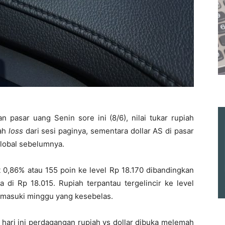
 pasar uang Senin sore ini (8/6), nilai tukar rupiah
bah
loss
dari sesi paginya, sementara dollar AS di pasar
global sebelumnya.
t 0,86% atau 155 poin ke level Rp 18.170 dibandingkan
di Rp 18.015. Rupiah terpantau tergelincir ke level
asuki minggu yang kesebelas.
 hari ini perdagangan rupiah vs dollar dibuka melemah