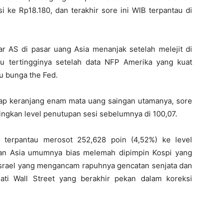
 ke Rp18.180, dan terakhir sore ini WIB terpantau di
ar AS di pasar uang Asia menanjak setelah melejit di
 tertingginya setelah data NFP Amerika yang kuat
u bunga the Fed.
adap keranjang enam mata uang saingan utamanya, sore
ndingkan level penutupan sesi sebelumnya di 100,07.
i terpantau merosot 252,628 poin (4,52%) ke level
an Asia umumnya bias melemah dipimpin Kospi yang
e Israel yang mengancam rapuhnya gencatan senjata dan
ti Wall Street yang berakhir pekan dalam koreksi