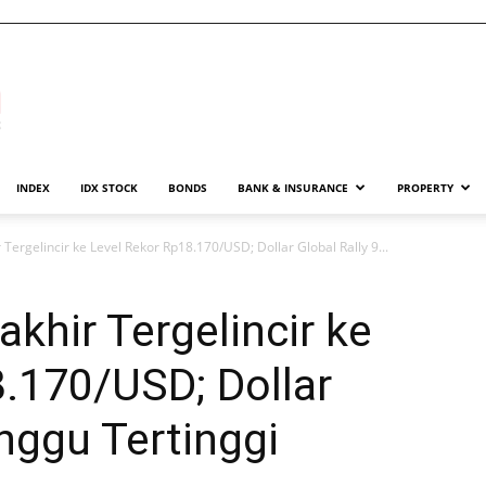
INDEX
IDX STOCK
BONDS
BANK & INSURANCE
PROPERTY
Tergelincir ke Level Rekor Rp18.170/USD; Dollar Global Rally 9...
khir Tergelincir ke
.170/USD; Dollar
inggu Tertinggi