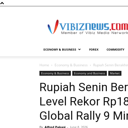
Vibiznews.com
ECONOMY & BUSINESS
FOREX
COMMODITY
Home
Economy & Business
Rupiah Senin Berakhir 
Economy & Business
Economy and Business
Market
Rupiah Senin Bera
Level Rekor Rp18
Global Rally 9 M
By
Alfred Pakasi
-
June 8, 2026