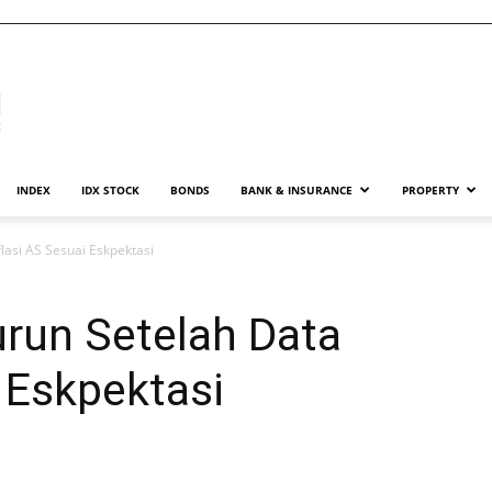
INDEX
IDX STOCK
BONDS
BANK & INSURANCE
PROPERTY
lasi AS Sesuai Eskpektasi
urun Setelah Data
i Eskpektasi