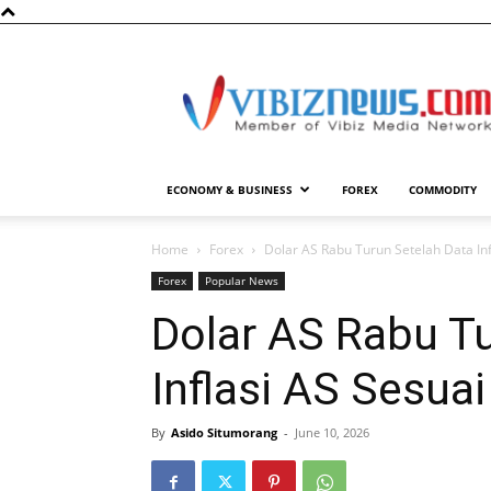
Vibiznews.com
ECONOMY & BUSINESS
FOREX
COMMODITY
Home
Forex
Dolar AS Rabu Turun Setelah Data Inf
Forex
Popular News
Dolar AS Rabu T
Inflasi AS Sesua
By
Asido Situmorang
-
June 10, 2026