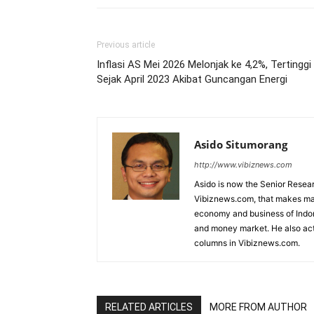
Previous article
Inflasi AS Mei 2026 Melonjak ke 4,2%, Tertinggi
Sejak April 2023 Akibat Guncangan Energi
Asido Situmorang
http://www.vibiznews.com
Asido is now the Senior Resear
Vibiznews.com, that makes mar
economy and business of Indone
and money market. He also acti
columns in Vibiznews.com.
RELATED ARTICLES
MORE FROM AUTHOR