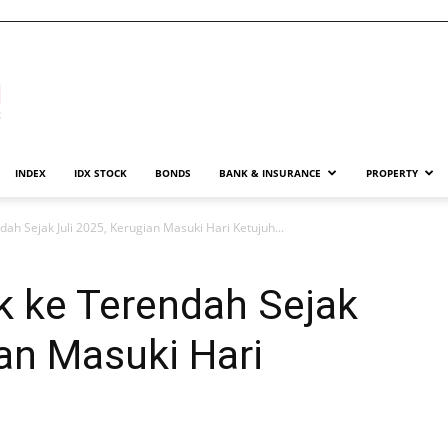
INDEX
IDX STOCK
BONDS
BANK & INSURANCE
PROPERTY
ah Sejak Juli 2025, Kerugian Masuki Hari Ketujuh...
k ke Terendah Sejak
ian Masuki Hari