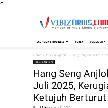
Vibiznews.com
ECONOMY & BUSINESS
FOREX
COMMODITY
Home
Index & Options
Hang Seng Anjlok ke Terend
Index & Options
Hang Seng Anjlo
Juli 2025, Kerug
Ketujuh Berturut
By
Jul Allens
-
June 11, 2026