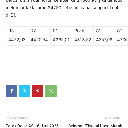
berbalik arah dan turun kembali ke $4305,93 jika tembus
meluncur ke kisaran $4290 sebelum capai support kuat
di S1.
R3
R2
R1
Pivot
S1
S2
4472,03
4420,54
4365,01
4313,52
4257,98
4206
Previous article
Next article
Forex Dolar AS 16 Juni 2026:
Selamat Tinggal Uang Murah