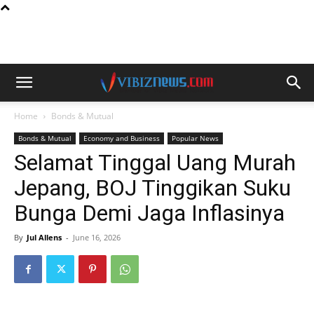
Home
Bonds & Mutual
Bonds & Mutual
Economy and Business
Popular News
Selamat Tinggal Uang Murah
Jepang, BOJ Tinggikan Suku
Bunga Demi Jaga Inflasinya
By
Jul Allens
-
June 16, 2026