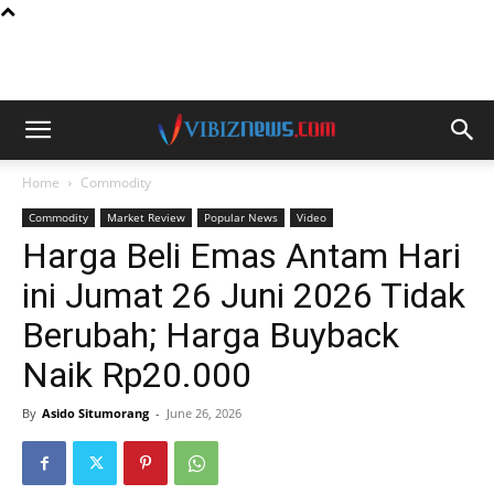
Home
Commodity
Commodity
Market Review
Popular News
Video
Harga Beli Emas Antam Hari
ini Jumat 26 Juni 2026 Tidak
Berubah; Harga Buyback
Naik Rp20.000
By
Asido Situmorang
-
June 26, 2026