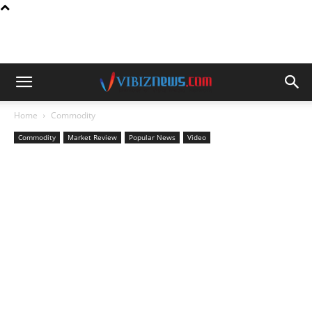
Home
Commodity
Commodity
Market Review
Popular News
Video