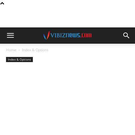
Home
Index & Options
Index & Options